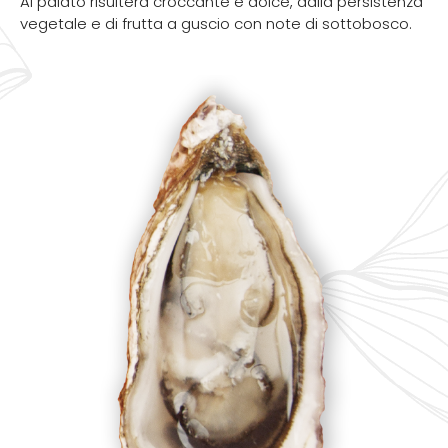
Al palato risulterà croccante e dolce, dalla persistenza
vegetale e di frutta a guscio con note di sottobosco.