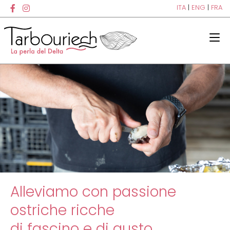
ITA
|
ENG
|
FRA
Alleviamo con passione
ostriche ricche
di fascino e di gusto.