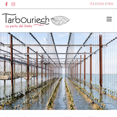
ITA
|
ENG
|
FRA