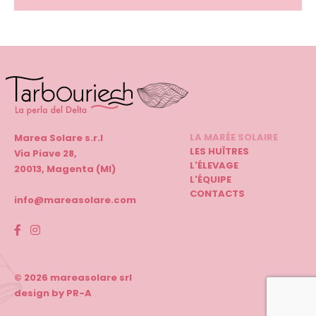
LA MARÉE SOLAIRE
Marea Solare s.r.l
LES HUÎTRES
Via Piave 28,
L'ÉLEVAGE
20013, Magenta (MI)
L'ÉQUIPE
CONTACTS
info@mareasolare.com
© 2026 mareasolare srl
design by PR-A